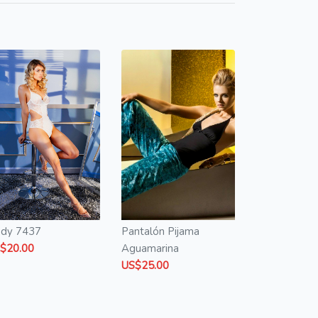
dy 7437
Pantalón Pijama
$20.00
Aguamarina
US$25.00