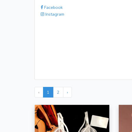
Facebook
Instagram
‹
1
2
›