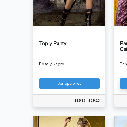
Top y Panty
Pa
Ca
Rosa y Negro
Pan
Ver opciones
$19.25
-
$19.25