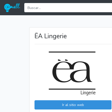
ËA Lingerie
Ir al sitio web