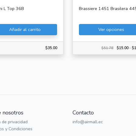
ini L Top 36B
Brassiere 1451 Brasilera 44
Añadir al carrito
Ver opciones
$35.00
$51.78
$15.00
-
$1
 nosotros
Contacto
a de privacidad
info@airmall.ec
os y Condiciones