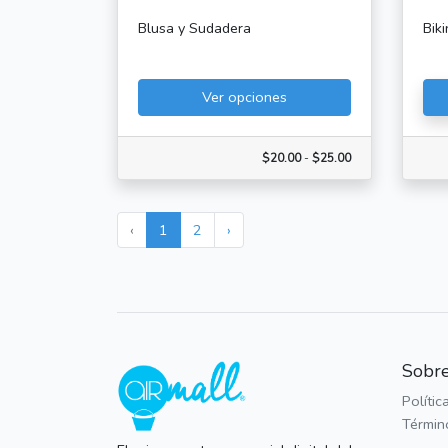
Blusa y Sudadera
Bik
Ver opciones
$20.00
-
$25.00
‹
1
2
›
Sobre
Polític
Términ