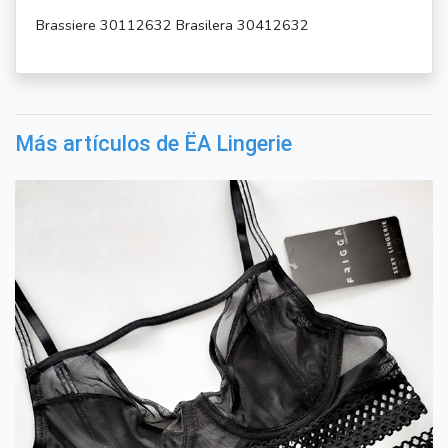
Brassiere 30112632 Brasilera 30412632
Más artículos de ËA Lingerie