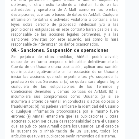
software, u otro medio tendiente a interferir tanto en las
actividades y operatoria de AirMall como en las ofertas,
descripciones, cuentas o bases de datos de AirMall. Cualquier
intromisión, tentativa o actividad violatoria o contraria a las
leyes sobre derecho de propiedad intelectual y/o a las
prohibiciones estipuladas en este contrato harán pasible a su
responsable de las acciones legales pertinentes, y a las
sanciones previstas por este acuerdo, así como lo hará
responsable de indemnizar los daños ocasionados.
09.- Sanciones. Suspensión de operaciones
Sin perjuicio de otras medidas, AirMall podrá advertir,
suspender en forma temporal o inhabilitar definitivamente la
Cuenta de un Usuario o una publicación, aplicar una sanción
que impacte negativamente en la reputación de un Usuario,
iniciar las acciones que estime pertinentes y/o suspender la
prestación de sus Servicios si (a) se quebrantara alguna ley, o
cualquiera de las estipulaciones de los Términos y
Condiciones Generales y demás políticas de AirMall; (b) si
incumpliera sus compromisos como Usuario; (c) si se
incurriera a criterio de AirMall en conductas o actos dolosos o
fraudulentos; (d) no pudiera verificarse la identidad del Usuario
o cualquier información proporcionada por el mismo fuere
errónea; (e) AirMall entendiera que las publicaciones u otras
acciones pueden ser causa de responsabilidad para el Usuario
que las publicó, para AirMall o para los Usuarios. En el caso de
la suspensión o inhabilitación de un Usuario, todos los
artículos que tuviera publicados serán removidos del sistema.