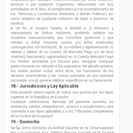
terceros o por cualquier Organismo, relacionado con sus
actividades en el Sitio, el cumplimiento y/o el incumplimiento de
los Términos y Condiciones Generales o demás Políticas, así
como respecto de cualquier violación de leyes o derechos de
terceros.
A tal fin, el Usuario faculta a AirMall a: i) intervenir y
representarlo en dichos reclamos, pudiendo celebrar los
acuerdos transaccionales que considere oportunos y que
tiendan a evitar mayores costos y/o evitar eventuales
contingencias sin limitación, en su nombre y representación; ii)
retener y debitar de su Cuenta de Mercado Pago y/o de la(s)
cuenta(s) bancaria(s) registrada(s) en la Cuenta Mercado Pago
los fondos existentes y/o futuros para recuperar cualquier
gasto incurrido en relación a los supuestos del párrafo anterior,
los cuales podrán incluir, entre otros, los honorarios de los
letrados intervinientes y las costas judiciales en una cantidad
razonable, y/o iii) generar débitos específicos en su facturación.
18.- Jurisdicción y Ley Aplicable
Este acuerdo estará regido en todos sus puntos por las leyes
vigentes en la República de Ecuador.
Cualquier controversia derivada del presente acuerdo, su
existencia, validez, interpretación, alcance o cumplimiento, será
sometida a las leyes aplicables y a los Tribunales competentes
de la Ciudad de Guayaquil.
19.- Domicilio
Se fija como domicilio de AirMall Ecuador en la Circunvalación
Sur y Guayacanes Esq., Edificio Renova Concept de la Ciudad