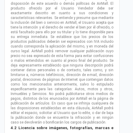
disposición de este acuerdo o demás políticas de AirMall. El
producto ofrecido por el Usuario Vendedor debe ser
exactamente descrito en cuanto a sus condiciones y
características relevantes. Se entiende y presume que mediante
la inclusión del bien o servicio en AirMall, el Usuario acepta que
tiene la intención y el derecho de vender el bien por él ofrecido, o
está facultado para ello por su titular y lo tiene disponible para
su entrega inmediata. Se establece que los precios de los
productos publicados deberán ser expresados con IVA incluido
cuando corresponda la aplicación del mismo, y en moneda del
curso legal. AirMall podrá remover cualquier publicación cuyo
precio no sea expresado de esta forma para evitar confusiones
o malos entendidos en cuanto al precio final del producto. Se
deja expresamente establecido que ninguna descripción podrá
contener datos personales o de contacto, tales como, y sin
limitarse a, números telefónicos, dirección de e-mail, dirección
postal, direcciones de páginas de Internet que contengan datos
como los mencionados anteriormente, salvo lo estipulado
específicamente para las categorías: Autos, motos y otros,
Inmuebles y Servicios. No podrá publicitarse otros medios de
pagos, distintos de los enunciados por AirMall en la página de
publicación de artículos. En caso que se infrinja cualquiera de
las disposiciones establecidas en esta cláusula, AirMall podrá
editar el espacio, solicitar al Usuario que lo edite, o dar de baja
la publicación donde se encuentre la infracción y en ningún
caso se devolverán o bonificarán los cargos de publicación.
4.2 Licencia sobre imágenes, fotografías, marcas e