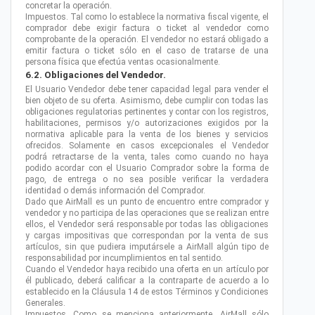
concretar la operación.
Impuestos. Tal como lo establece la normativa fiscal vigente, el
comprador debe exigir factura o ticket al vendedor como
comprobante de la operación. El vendedor no estará obligado a
emitir factura o ticket sólo en el caso de tratarse de una
persona física que efectúa ventas ocasionalmente.
6.2. Obligaciones del Vendedor.
El Usuario Vendedor debe tener capacidad legal para vender el
bien objeto de su oferta. Asimismo, debe cumplir con todas las
obligaciones regulatorias pertinentes y contar con los registros,
habilitaciones, permisos y/o autorizaciones exigidos por la
normativa aplicable para la venta de los bienes y servicios
ofrecidos. Solamente en casos excepcionales el Vendedor
podrá retractarse de la venta, tales como cuando no haya
podido acordar con el Usuario Comprador sobre la forma de
pago, de entrega o no sea posible verificar la verdadera
identidad o demás información del Comprador.
Dado que AirMall es un punto de encuentro entre comprador y
vendedor y no participa de las operaciones que se realizan entre
ellos, el Vendedor será responsable por todas las obligaciones
y cargas impositivas que correspondan por la venta de sus
artículos, sin que pudiera imputársele a AirMall algún tipo de
responsabilidad por incumplimientos en tal sentido.
Cuando el Vendedor haya recibido una oferta en un artículo por
él publicado, deberá calificar a la contraparte de acuerdo a lo
establecido en la Cláusula 14 de estos Términos y Condiciones
Generales.
Impuestos. Como se menciona anteriormente, AirMall sólo