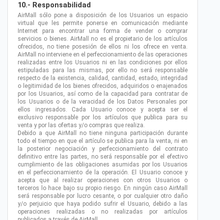
10.- Responsabilidad
AirMall sólo pone a disposición de los Usuarios un espacio
virtual que les permite ponerse en comunicación mediante
Internet para encontrar una forma de vender o comprar
servicios o bienes. AirMall no es el propietario de los artículos
ofrecidos, no tiene posesión de ellos ni los ofrece en venta.
AirMall no interviene en el perfeccionamiento de las operaciones
realizadas entre los Usuarios ni en las condiciones por ellos
estipuladas para las mismas, por ello no será responsable
respecto de la existencia, calidad, cantidad, estado, integridad
o legitimidad de los bienes ofrecidos, adquiridos o enajenados
por los Usuarios, así como de la capacidad para contratar de
los Usuarios o de la veracidad de los Datos Personales por
ellos ingresados. Cada Usuario conoce y acepta ser el
exclusivo responsable por los artículos que publica para su
venta y por las ofertas y/o compras que realiza.
Debido a que AirMall no tiene ninguna participación durante
todo el tiempo en que el artículo se publica para la venta, ni en
la posterior negociación y perfeccionamiento del contrato
definitivo entre las partes, no será responsable por el efectivo
cumplimiento de las obligaciones asumidas por los Usuarios
en el perfeccionamiento de la operación. El Usuario conoce y
acepta que al realizar operaciones con otros Usuarios o
terceros lo hace bajo su propio riesgo. En ningún caso AirMall
será responsable por lucro cesante, o por cualquier otro daño
y/o perjuicio que haya podido sufrir el Usuario, debido a las
operaciones realizadas o no realizadas por artículos
publicados a través de AirMall.