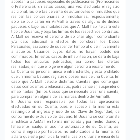
accedan a paquetes especiales de publicaciones (Promociones
o Preferencia). En estos casos, una vez efectuada el registro
adicional, las ofertas de venta de automóviles o inmuebles que
realicen las concesionarias o inmobiliarias, respectivamente,
sólo se publicarán en AirMall a través de alguno de dichos
paquetes o bajo las modalidades que AirMall habilite para este
tipo de Usuarios, y bajo las firmas de los respectivos contratos.
AirMall se reserva el derecho de solicitar algún comprobante
y/o dato adicional a efectos de corroborar los Datos
Personales, así como de suspender temporal o definitivamente
a aquellos Usuarios cuyos datos no hayan podido ser
confirmados. En estos casos de inhabilitación, se dará de baja
todos los artículos publicados, así como las ofertas
realizadas, sin que ello genere algún derecho a resarcimiento.
La Cuenta es personal, única e intransferible, y está prohibido
que un mismo Usuario registre o posea más de una Cuenta. En
caso que AirMall detecte distintas Cuentas que contengan
datos coincidentes o relacionados, podrá cancelar, suspender o
inhabilitarlas. (En los Casos que se necesite crear una cuenta,
para comprar en alguna de las marcas dentro del Airmall).
El Usuario será responsable por todas las operaciones
efectuadas en su Cuenta, pues el acceso a la misma está
restringido al ingreso y uso de su Clave de Seguridad, de
conocimiento exclusivo del Usuario. El Usuario se compromete
a notificar a AirMall en forma inmediata y por medio idóneo y
fehaciente, cualquier uso no autorizado de su Cuenta, así
como el ingreso por terceros no autorizados a la misma. Se
aclara que está prohibida la venta, cesión o transferencia de la