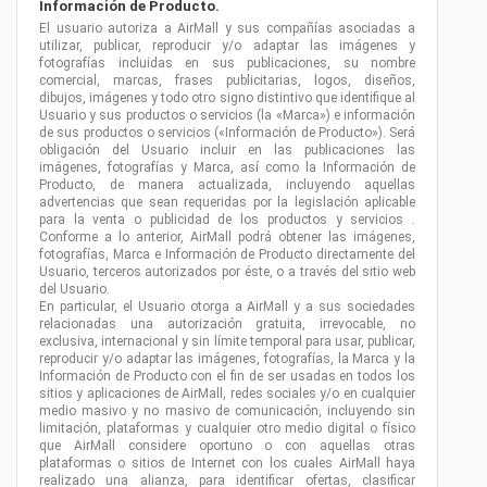
Información de Producto.
El usuario autoriza a AirMall y sus compañías asociadas a
utilizar, publicar, reproducir y/o adaptar las imágenes y
fotografías incluidas en sus publicaciones, su nombre
comercial, marcas, frases publicitarias, logos, diseños,
dibujos, imágenes y todo otro signo distintivo que identifique al
Usuario y sus productos o servicios (la «Marca») e información
de sus productos o servicios («Información de Producto»). Será
obligación del Usuario incluir en las publicaciones las
imágenes, fotografías y Marca, así como la Información de
Producto, de manera actualizada, incluyendo aquellas
advertencias que sean requeridas por la legislación aplicable
para la venta o publicidad de los productos y servicios .
Conforme a lo anterior, AirMall podrá obtener las imágenes,
fotografías, Marca e Información de Producto directamente del
Usuario, terceros autorizados por éste, o a través del sitio web
del Usuario.
En particular, el Usuario otorga a AirMall y a sus sociedades
relacionadas una autorización gratuita, irrevocable, no
exclusiva, internacional y sin límite temporal para usar, publicar,
reproducir y/o adaptar las imágenes, fotografías, la Marca y la
Información de Producto con el fin de ser usadas en todos los
sitios y aplicaciones de AirMall, redes sociales y/o en cualquier
medio masivo y no masivo de comunicación, incluyendo sin
limitación, plataformas y cualquier otro medio digital o físico
que AirMall considere oportuno o con aquellas otras
plataformas o sitios de Internet con los cuales AirMall haya
realizado una alianza, para identificar ofertas, clasificar