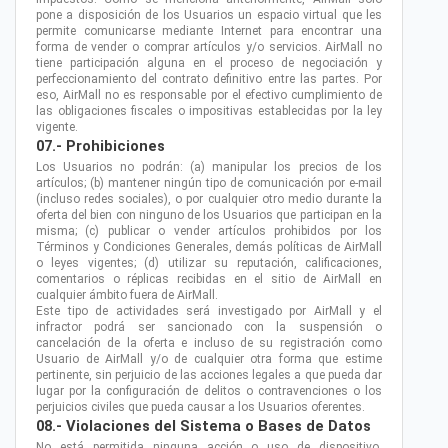
pone a disposición de los Usuarios un espacio virtual que les
permite comunicarse mediante Internet para encontrar una
forma de vender o comprar artículos y/o servicios. AirMall no
tiene participación alguna en el proceso de negociación y
perfeccionamiento del contrato definitivo entre las partes. Por
eso, AirMall no es responsable por el efectivo cumplimiento de
las obligaciones fiscales o impositivas establecidas por la ley
vigente.
07.- Prohibiciones
Los Usuarios no podrán: (a) manipular los precios de los
artículos; (b) mantener ningún tipo de comunicación por e-mail
(incluso redes sociales), o por cualquier otro medio durante la
oferta del bien con ninguno de los Usuarios que participan en la
misma; (c) publicar o vender artículos prohibidos por los
Términos y Condiciones Generales, demás políticas de AirMall
o leyes vigentes; (d) utilizar su reputación, calificaciones,
comentarios o réplicas recibidas en el sitio de AirMall en
cualquier ámbito fuera de AirMall.
Este tipo de actividades será investigado por AirMall y el
infractor podrá ser sancionado con la suspensión o
cancelación de la oferta e incluso de su registración como
Usuario de AirMall y/o de cualquier otra forma que estime
pertinente, sin perjuicio de las acciones legales a que pueda dar
lugar por la configuración de delitos o contravenciones o los
perjuicios civiles que pueda causar a los Usuarios oferentes.
08.- Violaciones del Sistema o Bases de Datos
No está permitida ninguna acción o uso de dispositivo,