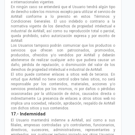
e internacionales vigentes.
En ningún caso se entenderá que el Usuario tendrá algún tipo
de derecho sobre los mismos excepto para utilizar el servicio de
AirMall conforme a lo previsto en estos Términos y
Condiciones Generales. El uso indebido o contrario a la
normativa vigente de los derechos de propiedad intelectual e
industrial de AirMall, así como su reproducción total o parcial,
queda prohibido, salvo autorización expresa y por escrito de
AirMall.
Los Usuarios tampoco podrán comunicar que los productos o
servicios que ofrecen son patrocinados, promovidos,
producidos, ofrecidos y/o vendidos por AirMall y deberán
abstenerse de realizar cualquier acto que pudiera causar un
daño, pérdida de reputación, o disminución del valor de los
derechos de propiedad intelectual e industrial de AirMall.
El sitio puede contener enlaces a sitios web de terceros. En
virtud que AirMall no tiene control sobre tales sitios, no será
responsable por los contenidos, materiales, acciones y/o
servicios prestados por los mismos, ni por daños o pérdidas
ocasionadas por la utilización de éstos, causados directa o
indirectamente. La presencia de enlaces a otros sitios web no
implica una sociedad, relación, aprobación, respaldo de AirMall
con dichos sitios y sus contenidos.
17.- Indemnidad
El Usuario mantendrá indemne a AirMall, así como a sus
filiales, empresas controladas y/o controlantes, funcionarios,
directivos, sucesores, administradores, representantes y
empleados, por cualquier reclamo iniciado por otros Usuarios,