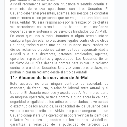
AirMall recomienda actuar con prudencia y sentido común al
momento de realizar operaciones con otros Usuarios. El
Usuario debe tener presentes, además, los riesgos de contratar
con menores o con personas que se valgan de una identidad
falsa. AirMall NO será responsable por la realización de ofertas
y/o operaciones con otros Usuarios basadas en la confianza
depositada en el sistema o los Servicios brindados por AirMall.
En caso que uno o más Usuarios o algún tercero inicien
cualquier tipo de reclamo o acciones legales contra otro u otros
Usuarios, todos y cada uno de los Usuarios involucrados en
dichos reclamos o acciones eximen de toda responsabilidad a
AirMall y a sus directores, gerentes, empleados, agentes,
operarios, representantes y apoderados. Los Usuarios tienen
un plazo de 60 días desde la compra para iniciar un reclamo
contra otro u otros Usuarios. Una vez vencido este plazo, no
podrán iniciar un reclamo desde el sitio de AirMall.
11.- Alcance de los servicios de AirMall
Este acuerdo no crea ningún contrato de sociedad, de
mandato, de franquicia, o relación laboral entre AirMall y el
Usuario. El Usuario reconoce y acepta que AirMall no es parte
en ninguna operación, ni tiene control alguno sobre la calidad,
seguridad o legalidad de los artículos anunciados, la veracidad
o exactitud de los anuncios, la capacidad de los Usuarios para
vender o comprar artículos. AirMall no puede asegurar que un
Usuario completará una operación ni podrá verificar la identidad
o Datos Personales ingresados por los Usuarios. AirMall no
garantiza la veracidad de la publicidad de terceros que