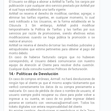
El Usuario se obliga a abonar a AirMall la Tarifa, los cargos por
publicación o por cualquier otro servicio prestado por AirMall por
el cual haya establecida una tarifa vigente.
AirMall se reserva el derecho de modificar, cambiar, agregar, o
eliminar las tarifas vigentes, en cualquier momento, lo cual
será notificado a los Usuarios, en la forma establecida en la
Cláusula 3. Sin embargo, AirMall podrá modificar
temporalmente la Política de Tarifas y las tarifas por sus
servicios por razón de promociones, siendo efectivas estas
modificaciones cuando se haga pública la promoción o se
realice el anuncio.
AirMall se reserva el derecho de tomar las medidas judiciales y
extrajudiciales que estime pertinentes para obtener el pago del
monto debido.
En caso de haberse facturado cargos que no hubiesen
correspondido, el Usuario deberá comunicarse con nuestro
equipo de Atención al Cliente para resolver dicha cuestión.
Cualquier duda consulte nuestras Políticas de facturación.
14.- Políticas de Devolución
En caso de compras erróneas, Airmall. no hará devoluciones de
ningún tipo al cliente ya que el mismo acepta tácitamente que
verificó correctamente los datos de su compra previamente a
realizarla. En caso de pérdida de clave o nombre de usuario, el
usuario siempre podrá recuperar su clave para poder volver a
ingresar a su cuenta, en caso de no poder ingresar deberá
ponerse en contacto con: vevinueza@airmall.com. Todos los
tickets digitales son entera responsabilidad del cliente.
No existen cambios, devoluciones ni reembolsos ni de la “tasa