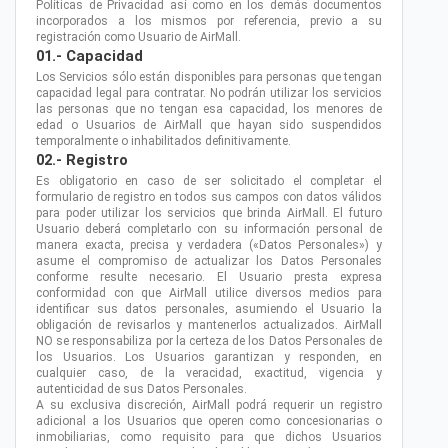
Políticas de Privacidad así como en los demás documentos
incorporados a los mismos por referencia, previo a su
registración como Usuario de AirMall.
01.- Capacidad
Los Servicios sólo están disponibles para personas que tengan
capacidad legal para contratar. No podrán utilizar los servicios
las personas que no tengan esa capacidad, los menores de
edad o Usuarios de AirMall que hayan sido suspendidos
temporalmente o inhabilitados definitivamente.
02.- Registro
Es obligatorio en caso de ser solicitado el completar el
formulario de registro en todos sus campos con datos válidos
para poder utilizar los servicios que brinda AirMall. El futuro
Usuario deberá completarlo con su información personal de
manera exacta, precisa y verdadera («Datos Personales») y
asume el compromiso de actualizar los Datos Personales
conforme resulte necesario. El Usuario presta expresa
conformidad con que AirMall utilice diversos medios para
identificar sus datos personales, asumiendo el Usuario la
obligación de revisarlos y mantenerlos actualizados. AirMall
NO se responsabiliza por la certeza de los Datos Personales de
los Usuarios. Los Usuarios garantizan y responden, en
cualquier caso, de la veracidad, exactitud, vigencia y
autenticidad de sus Datos Personales.
A su exclusiva discreción, AirMall podrá requerir un registro
adicional a los Usuarios que operen como concesionarias o
inmobiliarias, como requisito para que dichos Usuarios