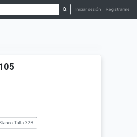
Iniciar sesión
Registrarme
1105
Blanco Talla 32B