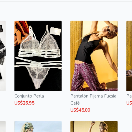
Conjunto Perla
Pantalón Pijama Fucsia
Pa
US$26.95
Café
US
US$45.00