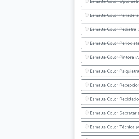
Esmalte Color Optómetr
Esmalte Color Panadera
Esmalte Color Pediatra
Esmalte Color Periodist
Esmalte Color Pintora
(A
Esmalte Color Psiquiatr
Esmalte Color Recepcion
Esmalte Color Reciclado
Esmalte Color Secretari
Esmalte Color Técnica
(