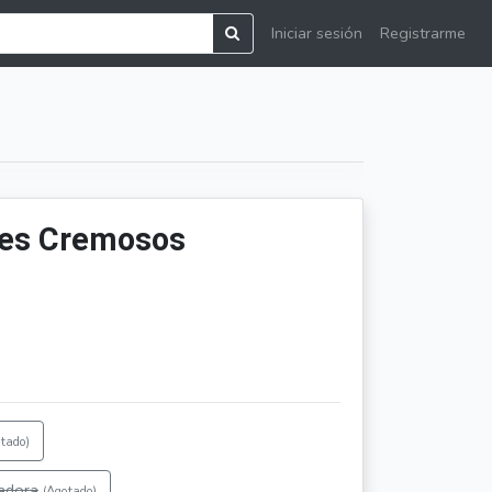
Iniciar sesión
Registrarme
res Cremosos
tado)
radora
(Agotado)