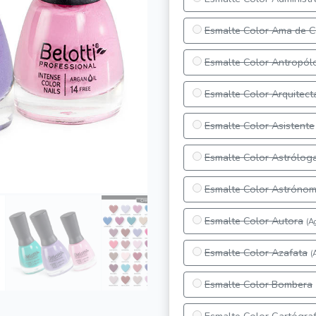
Esmalte Color Ama de 
Esmalte Color Antropól
Esmalte Color Arquitect
Esmalte Color Asistente
Esmalte Color Astrólog
Esmalte Color Astróno
Esmalte Color Autora
(A
Esmalte Color Azafata
(
Esmalte Color Bombera