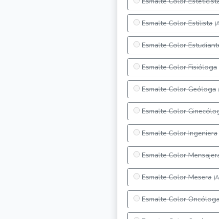
Esmalte Color Esteticist
Esmalte Color Estilista
(
Esmalte Color Estudiant
Esmalte Color Fisióloga
Esmalte Color Geóloga
Esmalte Color Ginecólo
Esmalte Color Ingeniera
Esmalte Color Mensajer
Esmalte Color Mesera
(A
Esmalte Color Oncólog